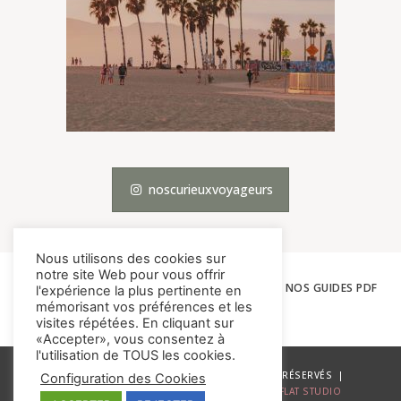
noscurieuxvoyageurs
Nous utilisons des cookies sur
notre site Web pour vous offrir
ACCUEIL
LES VOYAGES
THÉMATIQUES
NOS GUIDES PDF
l'expérience la plus pertinente en
mémorisant vos préférences et les
À PROPOS
CONTACT
visites répétées. En cliquant sur
«Accepter», vous consentez à
l'utilisation de TOUS les cookies.
© NOS CURIEUX VOYAGEURS – TOUS DROITS RÉSERVÉS |
Configuration des Cookies
MENTIONS LÉGALES
| SITE DÉVELOPPÉ PAR
FLAT STUDIO