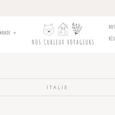
NO
 MONDE
RÉS
ITALIE