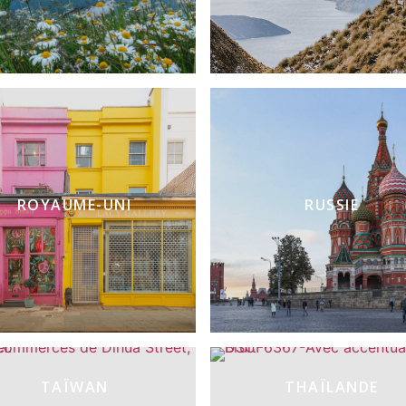
ROYAUME-UNI
RUSSIE
TAÏWAN
THAÏLANDE