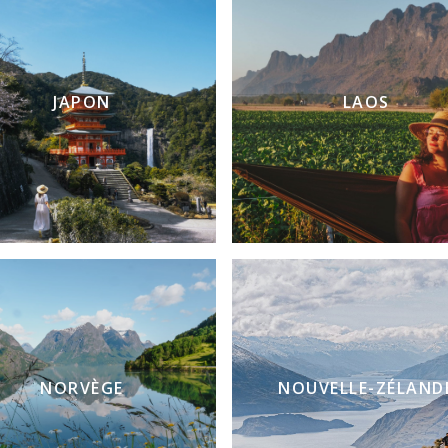
JAPON
LAOS
NORVÈGE
NOUVELLE-ZÉLAND