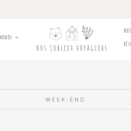
NO
 MONDE
RÉS
WEEK-END