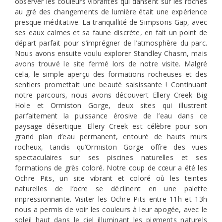
observer les couleurs vibrantes qui dansent sur les roches
au gré des changements de lumière était une expérience
presque méditative. La tranquillité de Simpsons Gap, avec
ses eaux calmes et sa faune discrète, en fait un point de
départ parfait pour s’imprégner de l’atmosphère du parc.
Nous avons ensuite voulu explorer Standley Chasm, mais
avons trouvé le site fermé lors de notre visite. Malgré
cela, le simple aperçu des formations rocheuses et des
sentiers promettait une beauté saisissante ! Continuant
notre parcours, nous avons découvert Ellery Creek Big
Hole et Ormiston Gorge, deux sites qui illustrent
parfaitement la puissance érosive de l’eau dans ce
paysage désertique. Ellery Creek est célèbre pour son
grand plan d’eau permanent, entouré de hauts murs
rocheux, tandis qu’Ormiston Gorge offre des vues
spectaculaires sur ses piscines naturelles et ses
formations de grès coloré. Notre coup de cœur a été les
Ochre Pits, un site vibrant et coloré où les teintes
naturelles de l’ocre se déclinent en une palette
impressionnante. Visiter les Ochre Pits entre 11h et 13h
nous a permis de voir les couleurs à leur apogée, avec le
soleil haut dans le ciel illuminant les pigments naturels