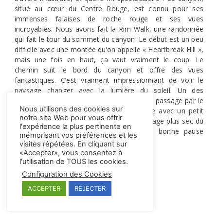
situé au cœur du Centre Rouge, est connu pour ses
immenses falaises de roche rouge et ses vues
incroyables. Nous avons fait la Rim Walk, une randonnée
qui fait le tour du sommet du canyon. Le début est un peu
difficile avec une montée qu’on appelle « Heartbreak Hill »,
mais une fois en haut, ça vaut vraiment le coup. Le
chemin suit le bord du canyon et offre des vues
fantastiques. C’est vraiment impressionnant de voir le
paysage changer avec la lumière du soleil. Un des
meilleurs moments de la randonnée est le passage par le
Nous utilisons des cookies sur
jardin d’Éden, un endroit plein de verdure avec un petit
notre site Web pour vous offrir
étang, qui contraste avec le reste du paysage plus sec du
l'expérience la plus pertinente en
canyon. C’est super joli et ça fait une bonne pause
mémorisant vos préférences et les
pendant la marche.
visites répétées. En cliquant sur
«Accepter», vous consentez à
l'utilisation de TOUS les cookies.
Configuration des Cookies
ACCEPTER
REJECTER