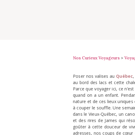
Nos Curieux Voyageurs
>
Voya
Poser nos valises au
Q
uébec
,
au bord des lacs et cette chale
Parce que voyager ici, ce n’es
quand on a un enfant. Pendant
nature et de ces lieux uniques
à couper le souffle. Une semai
dans le Vieux-Québec, un canoë
et des rires de James qui réson
goûter à cette douceur de viv
adresses, nos coups de cœur e