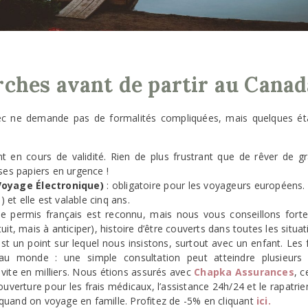
ches avant de partir au Canad
c ne demande pas de formalités compliquées, mais quelques éta
 en cours de validité. Rien de plus frustrant que de rêver de g
 ses papiers en urgence !
Voyage Électronique)
: obligatoire pour les voyageurs européens.
et elle est valable cinq ans.
le permis français est reconnu, mais nous vous conseillons for
tuit, mais à anticiper), histoire d’être couverts dans toutes les situ
est un point sur lequel nous insistons, surtout avec un enfant. Le
au monde : une simple consultation peut atteindre plusieurs 
e vite en milliers. Nous étions assurés avec
Chapka Assurances
, 
 couverture pour les frais médicaux, l’assistance 24h/24 et le rapatri
quand on voyage en famille. Profitez de -5% en cliquant
ici.