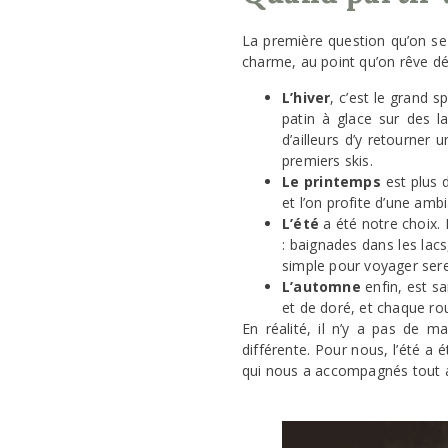
La première question qu’on se 
charme, au point qu’on rêve dé
L’hiver
, c’est le grand 
patin à glace sur des l
d’ailleurs d’y retourner
premiers skis.
Le printemps
est plus d
et l’on profite d’une ambi
L’été
a été notre choix. 
: baignades dans les lacs
simple pour voyager ser
L’automne
enfin, est sa
et de doré, et chaque ro
En réalité, il n’y a pas de 
différente. Pour nous, l’été a
qui nous a accompagnés tout a