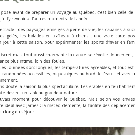
pose avant de préparer un voyage au Québec, c’est bien celle de l
jà d’y revenir à d’autres moments de l’année.
spectacle : des paysages enneigés à perte de vue, les cabanes à sucr
acs gelés, les balades en traîneau à chiens… une vraie carte po
 un jour à cette saison, pour expérimenter les sports d’hiver en fam
iscret mais tout aussi charmant : la nature se réveille doucement, l
ance plus intime, loin des foules.
Les journées sont longues, les températures agréables, et tout est 
, randonnées accessibles, pique-niques au bord de l’eau… et avec un
einement.
ns doute la saison la plus spectaculaire. Les érables en feu habillen
ute devient un tableau grandeur nature.
mauvais moment pour découvrir le Québec. Mais selon vos envies,
 été idéal avec James : la météo clémente, la facilité des déplaceme
u long du séjour.