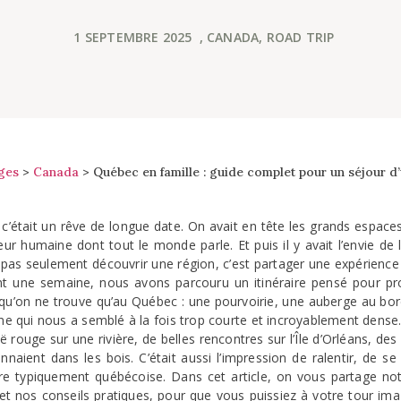
1 SEPTEMBRE 2025
,
CANADA
,
ROAD TRIP
ges
>
Canada
>
Québec en famille : guide complet pour un séjour d
 c’était un rêve de longue date. On avait en tête les grands espaces,
ur humaine dont tout le monde parle. Et puis il y avait l’envie de 
t pas seulement découvrir une région, c’est partager une expérienc
 une semaine, nous avons parcouru un itinéraire pensé pour profit
 qu’on ne trouve qu’au Québec : une pourvoirie, une auberge au bor
ne qui nous a semblé à la fois trop courte et incroyablement dense.
 rouge sur une rivière, de belles rencontres sur l’Île d’Orléans, de
naient dans les bois. C’était aussi l’impression de ralentir, de se
re typiquement québécoise. Dans cet article, on vous partage notre
t nos conseils pratiques, pour que vous puissiez à votre tour ima