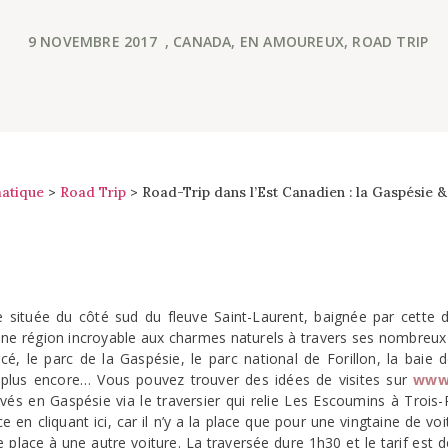
9 NOVEMBRE 2017
,
CANADA
,
EN AMOUREUX
,
ROAD TRIP
atique
>
Road Trip
>
Road-Trip dans l’Est Canadien : la Gaspésie 
e située du côté sud du fleuve Saint-Laurent, baignée par cette d
 une région incroyable aux charmes naturels à travers ses nombreux p
é, le parc de la Gaspésie, le parc national de Forillon, la baie 
 plus encore… Vous pouvez trouver des idées de visites sur
www
 en Gaspésie via le traversier qui relie Les Escoumins à Trois-Pi
 en cliquant ici, car il n’y a la place que pour une vingtaine de voit
e place à une autre voiture. La traversée dure 1h30 et le tarif est 