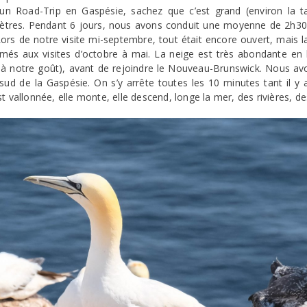
un Road-Trip en Gaspésie, sachez que c’est grand (environ la ta
tres. Pendant 6 jours, nous avons conduit une moyenne de 2h30 p
. Lors de notre visite mi-septembre, tout était encore ouvert, mais l
fermés aux visites d’octobre à mai. La neige est très abondante e
 à notre goût), avant de rejoindre le Nouveau-Brunswick. Nous avo
d de la Gaspésie. On s’y arrête toutes les 10 minutes tant il y a
t vallonnée, elle monte, elle descend, longe la mer, des rivières, d