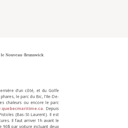
& le Nouveau-Brunswick
ernière d’un côté, et du Golfe
hares, le parc du Bic, l’Ile-De-
des chaleurs ou encore le parc
.quebecmaritime.ca
. Depuis
stoles (Bas-St-Laurent). Il est
ures. Il faut arriver 1h avant le
de 90$ par voiture incluant deux