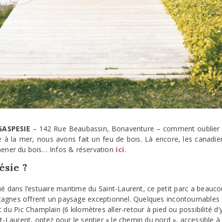
GASPESIE
– 142 Rue Beaubassin, Bonaventure – comment oublier c
à la mer, nous avons fait un feu de bois. Là encore, les canadiens
mener du bois… Infos & réservation
ici
.
ésie ?
tué dans l’estuaire maritime du Saint-Laurent, ce petit parc a beaucou
tagnes offrent un paysage exceptionnel. Quelques incontournables 
u Pic Champlain (6 kilomètres aller-retour à pied ou possibilité d’y 
nt-Laurent, optez pour le sentier « le chemin du nord », accessible à 