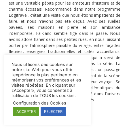
est une véritable pépite pour les amateurs d’histoire et de
charme écossais. Recommandé dans notre programme
Logitravel, c’était une visite que nous étions impatients de
faire, et nous n’avons pas été déçus. Avec ses ruelles
pavées, ses maisons en pierre et son ambiance
intemporelle, Falkland semble figé dans le passé. Nous
avons adoré flâner dans ses petites rues, en nous laissant
porter par l’atmosphère paisible du village, entre façades
fleuries, enseignes traditionnelles et cafés accueillants.
C’est un lieu emblématique d’Outlander, qui a servi de
décor à l’Inverness des années 1940 dans la série. La
Nous utilisons des cookies sur
place principale, avec la Bruce Fountain, est un passage
notre site Web pour vous offrir
l'expérience la plus pertinente en
incontournable pour ceux qui se souviennent de la scène
mémorisant vos préférences et les
où Claire et Frank arrivent au début de leur voyage. Se
visites répétées. En cliquant sur
promener ici, en retrouvant les lieux emblématiques du
«Accepter», vous consentez à
tournage, donne l’impression d’être plongé dans l’univers
l'utilisation de TOUS les cookies.
de la série, tant les décors ont été préservés.
Configuration des Cookies
ACCEPTER
REJECTER