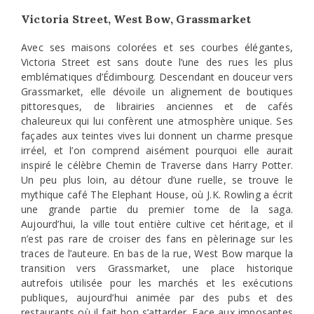
Victoria Street, West Bow, Grassmarket
Avec ses maisons colorées et ses courbes élégantes,
Victoria Street est sans doute l’une des rues les plus
emblématiques d’Édimbourg. Descendant en douceur vers
Grassmarket, elle dévoile un alignement de boutiques
pittoresques, de librairies anciennes et de cafés
chaleureux qui lui confèrent une atmosphère unique. Ses
façades aux teintes vives lui donnent un charme presque
irréel, et l’on comprend aisément pourquoi elle aurait
inspiré le célèbre Chemin de Traverse dans Harry Potter.
Un peu plus loin, au détour d’une ruelle, se trouve le
mythique café The Elephant House, où J.K. Rowling a écrit
une grande partie du premier tome de la saga.
Aujourd’hui, la ville tout entière cultive cet héritage, et il
n’est pas rare de croiser des fans en pèlerinage sur les
traces de l’auteure. En bas de la rue, West Bow marque la
transition vers Grassmarket, une place historique
autrefois utilisée pour les marchés et les exécutions
publiques, aujourd’hui animée par des pubs et des
restaurants où il fait bon s’attarder. Face aux imposantes