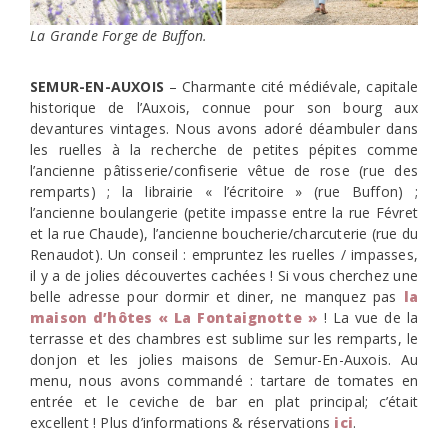
La Grande Forge de Buffon.
SEMUR-EN-AUXOIS
– Charmante cité médiévale, capitale
historique de l’Auxois, connue pour son bourg aux
devantures vintages. Nous avons adoré déambuler dans
les ruelles à la recherche de petites pépites comme
l’ancienne pâtisserie/confiserie vêtue de rose (rue des
remparts) ; la librairie « l’écritoire » (rue Buffon) ;
l’ancienne boulangerie (petite impasse entre la rue Févret
et la rue Chaude), l’ancienne boucherie/charcuterie (rue du
Renaudot). Un conseil : empruntez les ruelles / impasses,
il y a de jolies découvertes cachées ! Si vous cherchez une
belle adresse pour dormir et diner, ne manquez pas
la
maison d’hôtes « La Fontaignotte »
! La vue de la
terrasse et des chambres est sublime sur les remparts, le
donjon et les jolies maisons de Semur-En-Auxois. Au
menu, nous avons commandé : tartare de tomates en
entrée et le ceviche de bar en plat principal; c’était
excellent ! Plus d’informations & réservations
ici
.