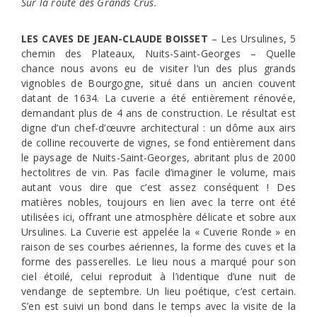
Sur la route des Grands Crus.
LES CAVES DE JEAN-CLAUDE BOISSET
– Les Ursulines, 5
chemin des Plateaux, Nuits-Saint-Georges – Quelle
chance nous avons eu de visiter l’un des plus grands
vignobles de Bourgogne, situé dans un ancien couvent
datant de 1634. La cuverie a été entièrement rénovée,
demandant plus de 4 ans de construction. Le résultat est
digne d’un chef-d’œuvre architectural : un dôme aux airs
de colline recouverte de vignes, se fond entièrement dans
le paysage de Nuits-Saint-Georges, abritant plus de 2000
hectolitres de vin. Pas facile d’imaginer le volume, mais
autant vous dire que c’est assez conséquent ! Des
matières nobles, toujours en lien avec la terre ont été
utilisées ici, offrant une atmosphère délicate et sobre aux
Ursulines. La Cuverie est appelée la « Cuverie Ronde » en
raison de ses courbes aériennes, la forme des cuves et la
forme des passerelles. Le lieu nous a marqué pour son
ciel étoilé, celui reproduit à l’identique d’une nuit de
vendange de septembre. Un lieu poétique, c’est certain.
S’en est suivi un bond dans le temps avec la visite de la