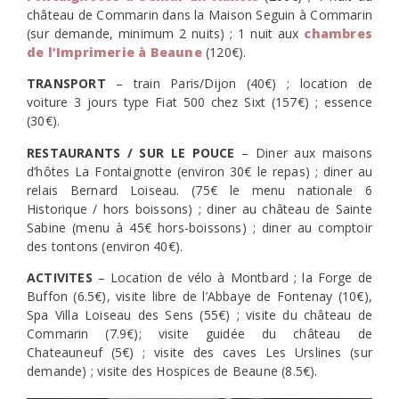
château de Commarin dans la Maison Seguin à Commarin
(sur demande, minimum 2 nuits) ; 1 nuit aux
chambres
de l’Imprimerie à Beaune
(120€).
TRANSPORT
– train Paris/Dijon (40€) ; location de
voiture 3 jours type Fiat 500 chez Sixt (157€) ; essence
(30€).
RESTAURANTS / SUR LE POUCE
– Diner aux maisons
d’hôtes La Fontaignotte (environ 30€ le repas) ; diner au
relais Bernard Loiseau. (75€ le menu nationale 6
Historique / hors boissons) ; diner au château de Sainte
Sabine (menu à 45€ hors-boissons) ; diner au comptoir
des tontons (environ 40€).
ACTIVITES
– Location de vélo à Montbard ; la Forge de
Buffon (6.5€), visite libre de l’Abbaye de Fontenay (10€),
Spa Villa Loiseau des Sens (55€) ; visite du château de
Commarin (7.9€); visite guidée du château de
Chateauneuf (5€) ; visite des caves Les Urslines (sur
demande) ; visite des Hospices de Beaune (8.5€).