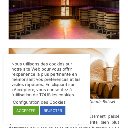
Nous utilisons des cookies sur
notre site Web pour vous offrir
l'expérience la plus pertinente en
mémorisant vos préférences et les
visites répétées. En cliquant sur
«Accepter», vous consentez à
l'utilisation de TOUS les cookies.
Découverte des Ursulines, les caves de Jean-Claude Boisset.
Configuration des Cookies
ACCEPTER
REJECTER
BEAUNE
– Nous ne sommes malheureusement passé
qu’en coup de vent à Beaune, qui mérite bien plus