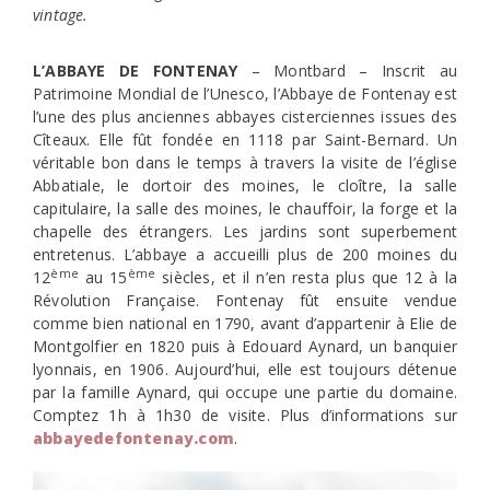
vintage.
L’ABBAYE DE FONTENAY
– Montbard – Inscrit au
Patrimoine Mondial de l’Unesco, l’Abbaye de Fontenay est
l’une des plus anciennes abbayes cisterciennes issues des
Cîteaux. Elle fût fondée en 1118 par Saint-Bernard. Un
véritable bon dans le temps à travers la visite de l’église
Abbatiale, le dortoir des moines, le cloître, la salle
capitulaire, la salle des moines, le chauffoir, la forge et la
chapelle des étrangers. Les jardins sont superbement
entretenus. L’abbaye a accueilli plus de 200 moines du
ème
ème
12
au 15
siècles, et il n’en resta plus que 12 à la
Révolution Française. Fontenay fût ensuite vendue
comme bien national en 1790, avant d’appartenir à Elie de
Montgolfier en 1820 puis à Edouard Aynard, un banquier
lyonnais, en 1906. Aujourd’hui, elle est toujours détenue
par la famille Aynard, qui occupe une partie du domaine.
Comptez 1h à 1h30 de visite. Plus d’informations sur
abbayedefontenay.com
.