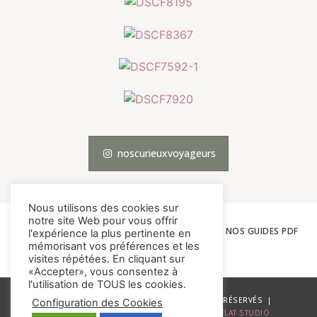
noscurieuxvoyageurs
Nous utilisons des cookies sur
notre site Web pour vous offrir
ACCUEIL
LES VOYAGES
THÉMATIQUES
NOS GUIDES PDF
l'expérience la plus pertinente en
mémorisant vos préférences et les
À PROPOS
CONTACT
visites répétées. En cliquant sur
«Accepter», vous consentez à
l'utilisation de TOUS les cookies.
© NOS CURIEUX VOYAGEURS – TOUS DROITS RÉSERVÉS |
Configuration des Cookies
MENTIONS LÉGALES
| SITE DÉVELOPPÉ PAR
FLAT STUDIO