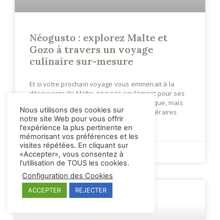
Néogusto : explorez Malte et
Gozo à travers un voyage
culinaire sur-mesure
Et si votre prochain voyage vous emmenait à la
découverte de Malte, non pas seulement pour ses
eaux turquoise et son patrimoine historique, mais
Nous utilisons des cookies sur
aussi pour sa gastronomie ? Loin des itinéraires
notre site Web pour vous offrir
touristiques classiques, il
l'expérience la plus pertinente en
mémorisant vos préférences et les
visites répétées. En cliquant sur
JUILLET 7, 2026
AUCUN COMMENTAIRE
«Accepter», vous consentez à
l'utilisation de TOUS les cookies.
Configuration des Cookies
ACCEPTER
REJECTER