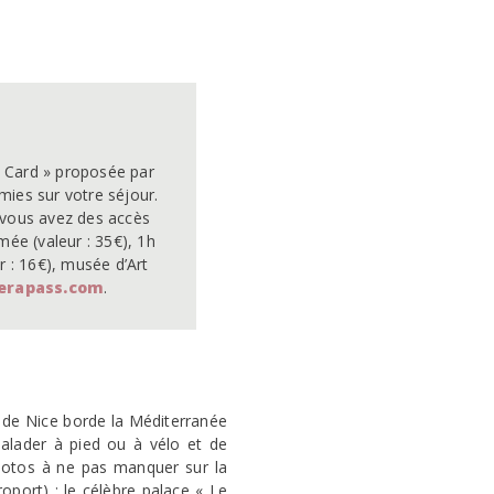
y Card » proposée par 
ies sur votre séjour. 
vous avez des accès 
mée (valeur : 35€), 1h 
r : 16€), musée d’Art 
ierapass.com
.
e de Nice borde la Méditerranée
balader à pied ou à vélo et de
 photos à ne pas manquer sur la
oport) ; le célèbre palace « Le