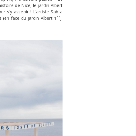
stoire de Nice, le jardin Albert
ur s’y asseoir ! L’artiste Sab a
er
e (en face du jardin Albert 1
).