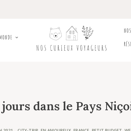
NO
 MONDE
RÉS
 jours dans le Pays Niço
N 2021
,
CITY-TRIP
,
EN AMOUREUX
,
FRANCE
,
PETIT BUDGET
,
WE