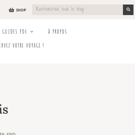
SHOP
S GUIDES PDF
À PROPOS
ERVEZ VOTRE VOYAGE !
is
EK-END