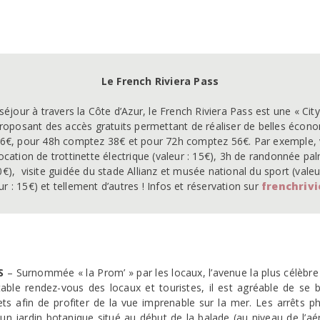
Le French Riviera Pass
e séjour à travers la Côte d’Azur, le French Riviera Pass est une « Cit
roposant des accès gratuits permettant de réaliser de belles économ
6€, pour 48h comptez 38€ et pour 72h comptez 56€. Par exemple, 
location de trottinette électrique (valeur : 15€), 3h de randonnée pal
0€),  visite guidée du stade Allianz et musée national du sport (valeu
 : 15€) et tellement d’autres ! Infos et réservation sur 
frenchriv
IS
– Surnommée « la Prom’ » par les locaux, l’avenue la plus célèbr
itable rendez-vous des locaux et touristes, il est agréable de se 
lets afin de profiter de la vue imprenable sur la mer. Les arrêts
n jardin botanique situé au début de la balade (au niveau de l’aér