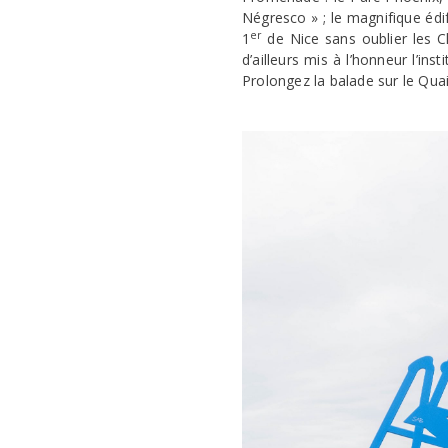
Négresco » ; le magnifique édif
er
1
de Nice sans oublier les Cha
d’ailleurs mis à l’honneur l’in
Prolongez la balade sur le Quai