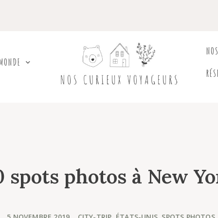
NO
 MONDE
RÉS
0 spots photos à New Yo
5 NOVEMBRE 2019
,
CITY-TRIP
,
ÉTATS-UNIS
,
SPOTS PHOTOS