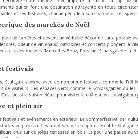
e découvre toute l’année ! Peu importe la saison, la capitale
énements qui en font une destination attrayante en toute circonsta
ables et ses festivités, chaque période a son charme et ses spécifi
féerique des marchés de Noël
 pare de lumières et devient un véritable décor de carte postale a
décorés, odeur de vin chaud, patinoires et concerts plongent la vi
ter aussi des musées (Mercedes-Benz, Porsche, Staatsgalerie…) et
t festivals
s, Stuttgart s’anime avec de nombreux festivals comme le Frühlin
iers de visiteurs. Les espaces verts comme le Schlossgarten ou les 
 C’est aussi la saison idéale pour visiter le château de Ludwigsbourg 
ve et plein air
des festivals et événements en extérieur. Le Sommerfestival der Kultu
ectacles en plein air. Les amateurs de vin apprécieront le Stuttgart
lleurs crus sur de jolies terrasses en bois. Et pour une pause au ve