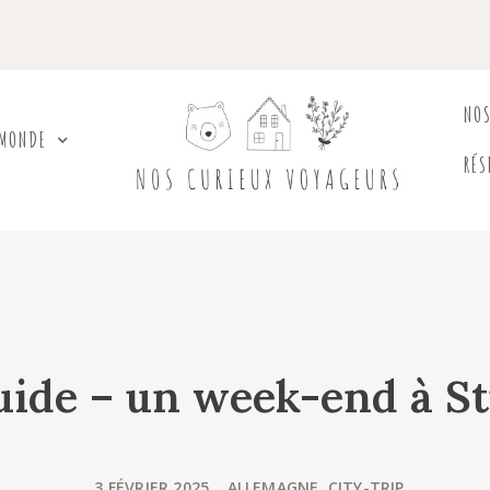
NO
 MONDE
RÉS
uide – un week-end à St
3 FÉVRIER 2025
,
ALLEMAGNE
,
CITY-TRIP