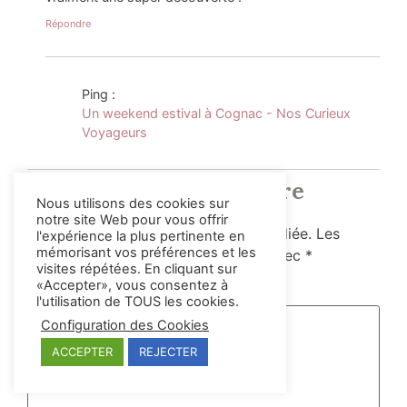
Répondre
Ping :
Un weekend estival à Cognac - Nos Curieux
Voyageurs
Laisser un commentaire
Nous utilisons des cookies sur
notre site Web pour vous offrir
Votre adresse e-mail ne sera pas publiée.
Les
l'expérience la plus pertinente en
mémorisant vos préférences et les
champs obligatoires sont indiqués avec
*
visites répétées. En cliquant sur
«Accepter», vous consentez à
Commentaire
*
l'utilisation de TOUS les cookies.
Configuration des Cookies
ACCEPTER
REJECTER