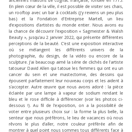
anciennes maisons de cognac française, fondée en 1715.
En plein cœur de la ville, il est possible de visiter ses chais,
un rooftop avec un bar à cocktails (j’y reviens un peu plus
bas) et la Fondation d’Entreprise Martell, un lieu
d’expositions d’artistes du monde entier. Nous avons eu
la chance de découvrir l’exposition « Sagmeister & Walsh
Beauty », jusqu’au 2 janvier 2022, qui présente différentes
perceptions de la beauté. C’est une exposition interactive
où se mélangent les différents univers de la
photographie, du design, de la vidéo ou encore de la
sculpture. J’ai beaucoup aimé la série de clichés de l’artiste
tatoueur David Allen qui tatoue les femmes qui ont eu un
cancer du sein et une mastectomie, des dessins qui
épousent parfaitement leur nouveau corps et les aident à
s’accepter. Autre œuvre que nous avons adoré : la pièce
éclairée par une lampe à vapeur de sodium rendant le
bleu et le rose difficile à différencier (voir les photos ci-
dessous !). Au fil de l’exposition, on a la possibilité de
voter entre plusieurs choix sur : la forme la plus belle, la
senteur que nous préférons, le lieu de vacances où nous
rêvons le plus d’aller, notre couleur préférée afin de
montrer à quel point nous sommes tous différents face à