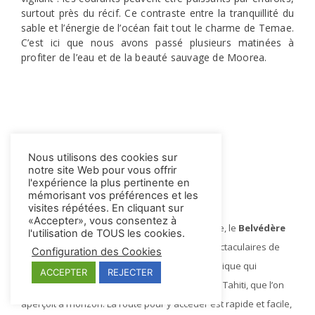
surtout près du récif. Ce contraste entre la tranquillité du
sable et l’énergie de l’océan fait tout le charme de Temae.
C’est ici que nous avons passé plusieurs matinées à
profiter de l’eau et de la beauté sauvage de Moorea.
Nous utilisons des cookies sur
notre site Web pour vous offrir
l'expérience la plus pertinente en
mémorisant vos préférences et les
Le Belvédère de Toatea
visites répétées. En cliquant sur
«Accepter», vous consentez à
Situé à quelques minutes de la plage de Temae, le
Belvédère
l'utilisation de TOUS les cookies.
Toatea
est l’un des points de vue les plus spectaculaires de
Configuration des Cookies
l’île. En arrivant, on découvre une vue panoramique qui
ACCEPTER
REJECTER
embrasse à la fois la plage de Temae et l’île de Tahiti, que l’on
aperçoit à l’horizon. La route pour y accéder est rapide et facile,