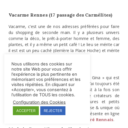
Vacarme Rennes (17 passage des Carmélites)
Vacarme, c’est une de nos adresses préférées pour faire
du shopping de seconde main. Il y a plusieurs univers
comme la déco, le prêt-à-porter homme et femme, des
plantes, et il y a même un petit café ! Le lieu se mérite car
il est est un peu caché (derrière la Place Hoche) et mérite
clairement le détour !
Nous utilisons des cookies sur
Stories (3 rue de Bertrand)
notre site Web pour vous offrir
l'expérience la plus pertinente en
C’est la créatrice de vêtements « Wanted Gina » qui est
mémorisant vos préférences et les
l’origine de ce magnifique concept-store. J’ai toujours été
visites répétées. En cliquant sur
très fan de ses créations ! Cet espace est à la fois son
«Accepter», vous consentez à
l'utilisation de TOUS les cookies.
atelier boutique & un multimarques de créateurs de
bijoux, maroquinerie, papeterie, chaussures et petits
Configuration des Cookies
accessoires. Le lieu est à son image : classe & unique où
ACCEPTER
REJECTER
j’aime souvent venir. Elle est également présente en ligne
sur
storiesrennes.com
. Membre du
Carré Rennais
.