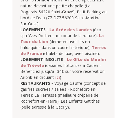
nature devant une petite chapelle (La 
Bogerais 56220 Saint-Gravé); Petit Parking au 
bord de l'eau (77 D77 56200 Saint-Martin-
LOGEMENTS 
- 
La Grée des Landes
 (éco-
spa Yves Rochers au coeur de la nature), 
La 
Tour du Lion
 (demeure avec lits en 
baldaquins dans un cadre historique); 
Terres 
de France 
LOGEMENT INSOLITE
 - 
Le Gîte du Moulin 
de Trévelo
 (cabanes flottantes à Caden - 
Bénéficiez jusqu’à -34€ sur votre réservation 
Airbnb en cliquant 
ici
RESTAURANTS -
 Voyage Gaufré (concept de 
gaufres sucrées / salées - Rochefort-en-
Terre); La Terrasse (meilleure crêperie de 
Rochefort-en-Terre); Les Enfants Gat'thés 
(belle adresse à la Gacilly).