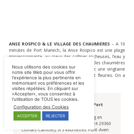
ANSE ROSPICO & LE VILLAGE DES CHAUMIERES
– A 10
minutes de Port Manech, la Anse Rospico est une plage
impressionnante, au creux des collines rocheuses, l’eau y
est turquoise ! Un peu plus loin, le village des chaumières
Nous utilisons des cookies sur
de Kersacöet est une rue touristique avec une vingtaine
notre site Web pour vous offrir
de maisons aux toits de chaume, joliment fleuries. On a
l'expérience la plus pertinente en
l’impression d’être chez Astérix !
mémorisant vos préférences et les
visites répétées. En cliquant sur
«Accepter», vous consentez à
l'utilisation de TOUS les cookies.
Nos petites adresses autour de Port 
Configuration des Cookies
Manec'h
ACCEPTER
REJECTER
SPOTS PARK 4 NIGHT
 - Petit parking en 
pleine nature proche de Doëlan (D224 29360 
Clohars-Carnoët); A 3 kilomètres Pont-Aven 