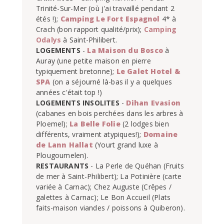
Trinité-Sur-Mer (où j'ai travaillé pendant 2 
étés !); 
Camping Le Fort Espagnol
 4* à 
Crach (bon rapport qualité/prix); 
Camping 
Odalys
LOGEMENTS
 - 
La Maison du Bosco
 à 
Auray (une petite maison en pierre 
typiquement bretonne); 
Le Galet Hotel & 
SPA
 (on a séjourné là-bas il y a quelques 
LOGEMENTS INSOLITES
 - 
Dihan Evasion
(cabanes en bois perchées dans les arbres à 
Ploemel); 
La Belle Folie
 (2 lodges bien 
différents, vraiment atypiques!); 
Domaine 
de Lann Hallat
 (Yourt grand luxe à 
RESTAURANTS
 - La Perle de Quéhan (Fruits 
de mer à Saint-Philibert); La Potinière (carte 
variée à Carnac); Chez Auguste (Crêpes / 
galettes à Carnac); Le Bon Accueil (Plats 
faits-maison viandes / poissons à Quiberon).