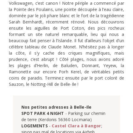
Volkswagen, c’est canon ! Notre périple a commencé par
la Pointe des Poulains, une pointe découpée à l’eau claire,
dominée par le joli phare blanc et le fort de la tragédienne
Sarah Bernhardt, récemment rénové. Nous découvrons
ensuite les aiguilles de Port Coton, des pics rocheux
formant un site naturel remarquable, lieu qui nous a
beaucoup fait penser à l’Islande. Il fut d’ailleurs l’objet d’un
célèbre tableau de Claude Monet. N’hésitez pas à longer
la côte, il s’y cache des criques magnifiques, mais
prudence, c’est abrupt ! Côté plages, nous avons adoré
les plages d’Herlin, de Baluden, Donnant, Yeyew, la
Ramonette our encore Porh Kerel, de véritables petits
coins de paradis. Terminez ensuite par le port coloré de
Sauzon, le Notting-Hill de Belle-Ile !
Nos petites adresses à Belle-Ile
SPOT PARK 4 NIGHT 
- Parking sur chemin 
LOGEMENTS
 - 
Castel Clara à Bangor
; 
sinon pas mal de locations via Airbnb, 