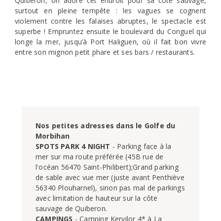
Quiberon, on adore cet endroit pour sa côte sauvage,
surtout en pleine tempête : les vagues se cognent
violement contre les falaises abruptes, le spectacle est
superbe ! Empruntez ensuite le boulevard du Conguel qui
longe la mer, jusqu’à Port Haliguen, où il fait bon vivre
entre son mignon petit phare et ses bars / restaurants.
Nos petites adresses dans le Golfe du 
Morbihan
SPOTS PARK 4 NIGHT
 - Parking face à la 
mer sur ma route préférée (45B rue de 
l'océan 56470 Saint-Philibert);Grand parking 
de sable avec vue mer (juste avant Penthiève 
56340 Plouharnel), sinon pas mal de parkings 
avec limitation de hauteur sur la côte 
CAMPINGS
 - Camping Kervilor 4* à La 