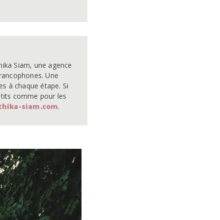
hika Siam, une agence 
francophones. Une 
s à chaque étape. Si 
etits comme pour les 
thika-siam.com
.