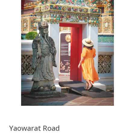
célèbre pour son atmosphère électrique et ses enseignes
lumineuses, nous plonge dans l’effervescence de la
communauté chinoise de la ville, l’une des plus
significatives et anciennes au monde. Se promener sur
Yaowarat Road, c’est découvrir une parade de stands de
nourriture de rue colorés, des boutiques traditionnelles et
des temples chinois richement décorés, où se mêlent
harmonieusement les influences thaïlandaises et
chinoises. La rue se distingue particulièrement par sa
gastronomie, offrant un éventail de saveurs allant des
dim sum authentiques aux fruits de mer frais, attirant
gourmets locaux et curieux. La magie de Yaowarat Road
opère aussi la nuit, lorsque les néons s’illuminent et que la
rue s’embrase d’une énergie irrésistible, créant une
atmosphère nocturne sans pareil. Yaowarat Road n’est
pas simplement un lieu de restauration et de shopping ;
c’est une immersion dans l’histoire et le patrimoine
culturel de Bangkok, une aventure urbaine qui éveille tous
nos sens.