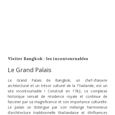
Le Grand Palais de Bangkok, un chef-d’œuvre
architectural et un trésor culturel de la Thaïlande, est un
site incontournable ! Construit en 1782, ce complexe
historique servait de résidence royale et continue de
fasciner par sa magnificence et son importance culturelle.
Le palais se distingue par son mélange harmonieux
d’architecture traditionnelle thaïlandaise et d’influences
européennes, créant un paysage visuel stupéfiant. Au
cœur du complexe se trouve le Temple du Bouddha
d’Émeraude, ou Wat Phra Kaew, abritant la statue sacrée
du Bouddha d’Émeraude, une icône religieuse sculptée
dans un bloc de jade et profondément vénérée. La visite
du Grand Palais offre, c’est se plonger dans l’histoire et
l’art thaïlandais, tout en soulignant l’importance de la
royauté dans l’identité nationale. Attention, il est impératif
de se couvrir les jambes et les épaules pour rentrer sur le
site (cela ne s’applique pas aux enfants). Prix : 600 bahts
par personne (15.5€).