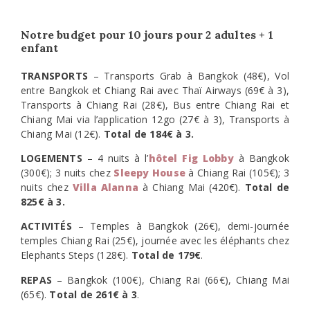
Notre budget pour 10 jours pour 2 adultes + 1
enfant
TRANSPORTS
– Transports Grab à Bangkok (48€), Vol
entre Bangkok et Chiang Rai avec Thaï Airways (69€ à 3),
Transports à Chiang Rai (28€), Bus entre Chiang Rai et
Chiang Mai via l’application 12go (27€ à 3), Transports à
Chiang Mai (12€).
Total de 184€ à 3.
LOGEMENTS
– 4 nuits à l’
hôtel Fi
g Lobby
à Bangkok
(300€); 3 nuits chez
Sleepy House
à Chiang Rai (105€); 3
nuits chez
Villa Alanna
à Chiang Mai (420€).
Total de
825€ à 3.
ACTIVITÉS
– Temples à Bangkok (26€), demi-journée
temples Chiang Rai (25€), journée avec les éléphants chez
Elephants Steps (128€).
Total de 179€
.
REPAS
– Bangkok (100€), Chiang Rai (66€), Chiang Mai
(65€).
Total de 261€ à 3
.