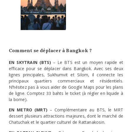
Comment se déplacer à Bangkok ?
EN SKYTRAIN (BTS)
– Le BTS est un moyen rapide et
efficace pour se déplacer dans Bangkok. Avec ses deux
lignes principales, Sukhumvit et Silom, il connecte les
principaux quartiers commerciaux et résidentiels.
N’hésitez pas à vous aider de Google Maps pour les plans
de ligne. Comptez 33 bahts le ticket (à régler en liquide à
la borne).
EN METRO (MRT)
– Complémentaire au BTS, le MRT
dessert plusieurs attractions majeures, dont le marché de
Chatuchak et le quartier culturel de Rattanakosin.
EN BATEAU FLEUVE
– Découvrez Bangkok depuis ses
voies navigables. Les bateaux-taxis sont non seulement
pittoresques mais aussi efficaces pour éviter les
embouteillages. Ils relient plusieurs attractions