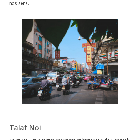
internationaux expriment leur créativité, transformant les
ruelles et les façades en galeries d’art à ciel ouvert. Ces
œuvres d’art de rue contribuent à l’ambiance vibrante et
colorée du quartier. Un des spots photographiques les
plus emblématiques de Talat Noi est « l’antique Turtle
Car », une vieille voiture ornée de manière artistique,
devenue une véritable icône du quartier. Cette pièce d’art
vintage attire les photographes et les visiteurs cherchant
à capturer une scène unique de Bangkok. The « So Heng
Tai Mansion », une somptueuse demeure chinoise
restaurée, incarne la fusion de l’architecture traditionnelle
et de l’art moderne. Ce manoir, transformé en un espace
culturel et artistique, accueille des expositions, des
événements et sert de point de rencontre pour les
amateurs d’art et d’histoire. L’authenticité de Talat Noi
réside dans ses scènes de vie quotidiennes : marchés
locaux, petites échoppes, et interactions chaleureuses
entre les habitants. Se promener dans ses rues, c’est
découvrir le cœur et l’âme de Bangkok, où tradition et
modernité se rencontrent harmonieusement.