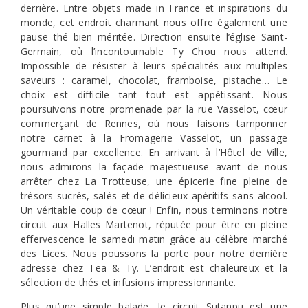
derrière. Entre objets made in France et inspirations du
monde, cet endroit charmant nous offre également une
pause thé bien méritée. Direction ensuite l’église Saint-
Germain, où l’incontournable Ty Chou nous attend.
Impossible de résister à leurs spécialités aux multiples
saveurs : caramel, chocolat, framboise, pistache… Le
choix est difficile tant tout est appétissant. Nous
poursuivons notre promenade par la rue Vasselot, cœur
commerçant de Rennes, où nous faisons tamponner
notre carnet à la Fromagerie Vasselot, un passage
gourmand par excellence. En arrivant à l’Hôtel de Ville,
nous admirons la façade majestueuse avant de nous
arrêter chez La Trotteuse, une épicerie fine pleine de
trésors sucrés, salés et de délicieux apéritifs sans alcool.
Un véritable coup de cœur ! Enfin, nous terminons notre
circuit aux Halles Martenot, réputée pour être en pleine
effervescence le samedi matin grâce au célèbre marché
des Lices. Nous poussons la porte pour notre dernière
adresse chez Tea & Ty. L’endroit est chaleureux et la
sélection de thés et infusions impressionnante.
Plus qu’une simple balade, le circuit Sutanpu est une